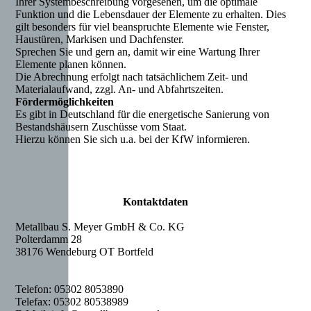
Ihrer Systembeschreibung vorgesehen, um die optimale
Funktion und die Lebensdauer der Elemente zu erhalten. Dies
gilt besonders für viel beanspruchte Elemente wie Fenster,
Haustüren, Markisen und Dachfenster.
Sprechen Sie und gern an, damit wir eine Wartung Ihrer
Elemente planen können.
Die Abrechnung erfolgt nach tatsächlichem Zeit- und
Materialaufwand, zzgl. An- und Abfahrtszeiten.
Fördermöglichkeiten
Es gibt in Deutschland für die energetische Sanierung von
Bestandshäusern Zuschüsse vom Staat.
Hierzu können Sie sich u.a. bei der KfW informieren.
Kontaktdaten
Metallbau S. Meyer GmbH & Co. KG
Polterdamm 28
38176 Wendeburg OT Bortfeld
Telefon: 05302 8053890
Telefax: 05302 80538989